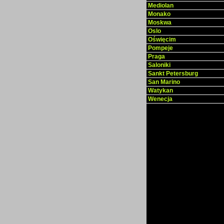
Mediolan
Monako
Moskwa
Oslo
Oświęcim
Pompeje
Praga
Saloniki
Sankt Petersburg
San Marino
Watykan
Wenecja