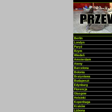
Berlin
Londyn
Paryż
Rzym
Wiedeń
Amsterdam
Ateny
Barcelona
Bolonia
Bratysława
Budapeszt
Edynburg
Florencja
Glasgow
Helsinki
Kopenhaga
Kraków
Lizbona