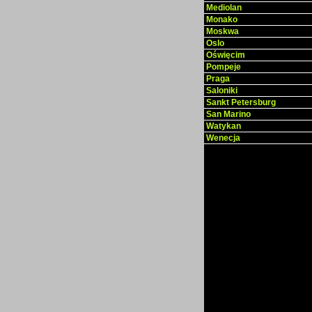
Mediolan
Monako
Moskwa
Oslo
Oświęcim
Pompeje
Praga
Saloniki
Sankt Petersburg
San Marino
Watykan
Wenecja