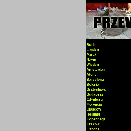
Berlin
Londyn
Paryż
Rzym
Wiedeń
Amsterdam
Ateny
Barcelona
Bolonia
Bratysława
Budapeszt
Edynburg
Florencja
Glasgow
Helsinki
Kopenhaga
Kraków
Lizbona