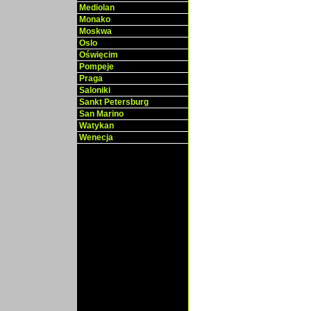
Mediolan
Monako
Moskwa
Oslo
Oświęcim
Pompeje
Praga
Saloniki
Sankt Petersburg
San Marino
Watykan
Wenecja