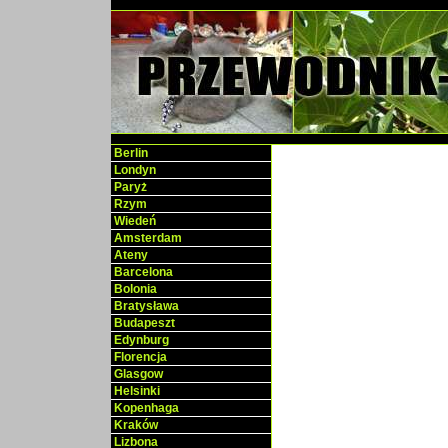
Berlin
Londyn
Paryż
Rzym
Wiedeń
Amsterdam
Ateny
Barcelona
Bolonia
Bratysława
Budapeszt
Edynburg
Florencja
Glasgow
Helsinki
Kopenhaga
Kraków
Lizbona