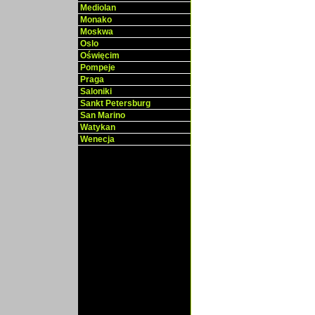
Mediolan
Monako
Moskwa
Oslo
Oświęcim
Pompeje
Praga
Saloniki
Sankt Petersburg
San Marino
Watykan
Wenecja