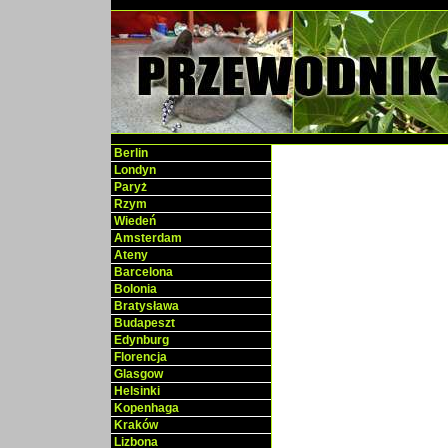
Berlin
Londyn
Paryż
Rzym
Wiedeń
Amsterdam
Ateny
Barcelona
Bolonia
Bratysława
Budapeszt
Edynburg
Florencja
Glasgow
Helsinki
Kopenhaga
Kraków
Lizbona