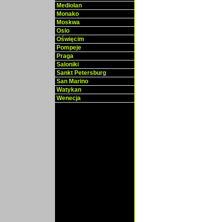
Mediolan
Monako
Moskwa
Oslo
Oświęcim
Pompeje
Praga
Saloniki
Sankt Petersburg
San Marino
Watykan
Wenecja