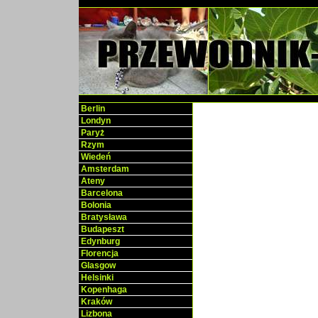
Berlin
Londyn
Paryż
Rzym
Wiedeń
Amsterdam
Ateny
Barcelona
Bolonia
Bratysława
Budapeszt
Edynburg
Florencja
Glasgow
Helsinki
Kopenhaga
Kraków
Lizbona