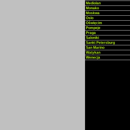
Mediolan
Monako
Moskwa
Oslo
Oświęcim
Pompeje
Praga
Saloniki
Sankt Petersburg
San Marino
Watykan
Wenecja