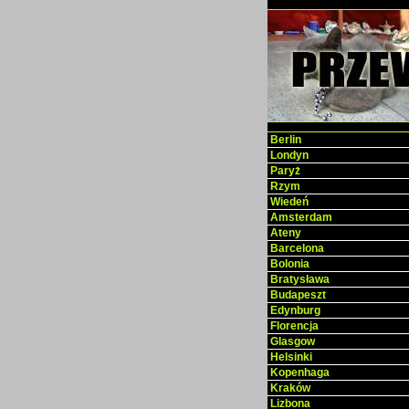
Berlin
Londyn
Paryż
Rzym
Wiedeń
Amsterdam
Ateny
Barcelona
Bolonia
Bratysława
Budapeszt
Edynburg
Florencja
Glasgow
Helsinki
Kopenhaga
Kraków
Lizbona