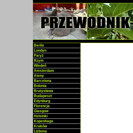
Berlin
Londyn
Paryż
Rzym
Wiedeń
Amsterdam
Ateny
Barcelona
Bolonia
Bratysława
Budapeszt
Edynburg
Florencja
Glasgow
Helsinki
Kopenhaga
Kraków
Lizbona