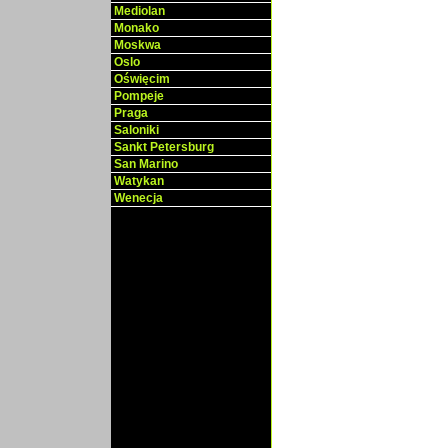
Mediolan
Monako
Moskwa
Oslo
Oświęcim
Pompeje
Praga
Saloniki
Sankt Petersburg
San Marino
Watykan
Wenecja